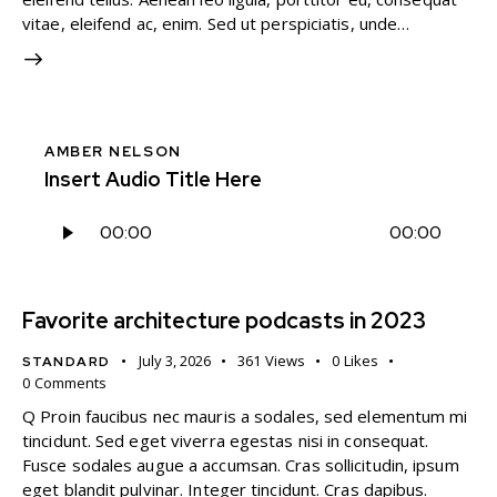
vitae, eleifend ac, enim. Sed ut perspiciatis, unde…
AMBER NELSON
Insert Audio Title Here
Audio
00:00
00:00
Player
Favorite architecture podcasts in 2023
July 3, 2026
361
Views
0
Likes
STANDARD
0
Comments
Q Proin faucibus nec mauris a sodales, sed elementum mi
tincidunt. Sed eget viverra egestas nisi in consequat.
Fusce sodales augue a accumsan. Cras sollicitudin, ipsum
eget blandit pulvinar. Integer tincidunt. Cras dapibus.