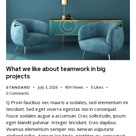
What we like about teamwork in big
projects
July 3, 2026
459
Views
0
Likes
STANDARD
0
Comments
Q Proin faucibus nec mauris a sodales, sed elementum mi
tincidunt. Sed eget viverra egestas nisi in consequat.
Fusce sodales augue a accumsan. Cras sollicitudin, ipsum
eget blandit pulvinar. Integer tincidunt. Cras dapibus.
Vivamus elementum semper nisi. Aenean vulputate
eleifend tellus. Aenean leo ligula, porttitor eu, consequat